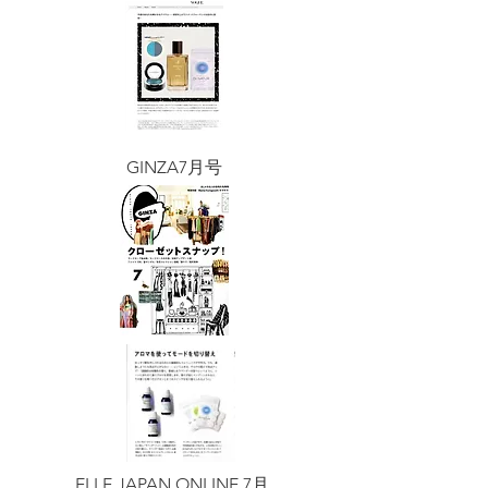
​GINZA7月号
​ELLE JAPAN ONLINE 7月