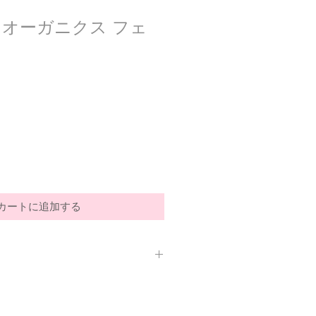
オーガニクス フェ
ス
カートに追加する
鹸などで手洗い、または洗濯機で洗っ
剤使用不可。アイロン不要。乾燥機不