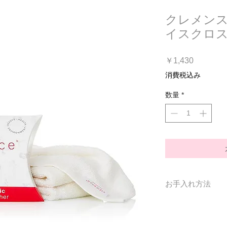
クレメンス
イスクロ
価
￥1,430
格
消費税込み
数量
*
お手入れ方法
水やぬるま湯、石
てください。漂白
可です。