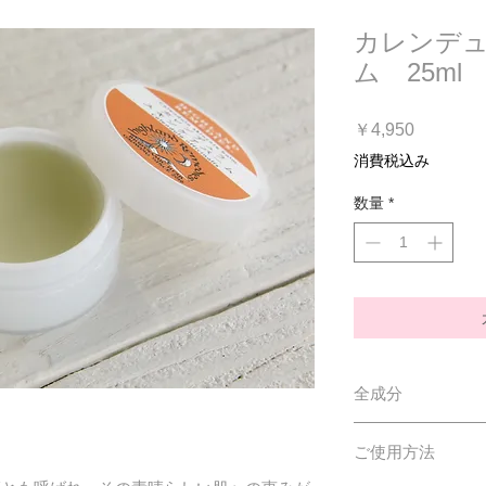
カレンデ
ム 25ml
価
￥4,950
格
消費税込み
数量
*
全成分
コメ胚芽油、カレ
ご使用方法
キ油、ミツロウ、