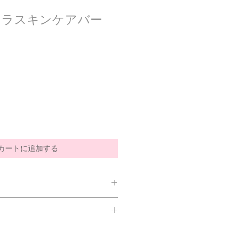
ュラスキンケアバー
カートに追加する
ンデュラエキス（コメ油浸出）、ツバ
VE、フランキンセンス油、ヤロウ精油