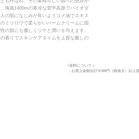
草とも呼ばれ、その素晴らしい肌への恵みが
洗顔後の清潔なお
、海抜1400mの寒冷な菅平高原でバイオダ
にしながら優しく
ェイスクリームが
本人の肌になじみが良いようコメ油でエキス
使用いただけます
チのミツロウで柔らかいバームクリームに固
女性の肌にも優しくツヤと潤いを与えます。
油の香りでスキンケアタイムを上質な癒しの
<送料について＞
・お買上金額合計10,000円（税抜き）以上