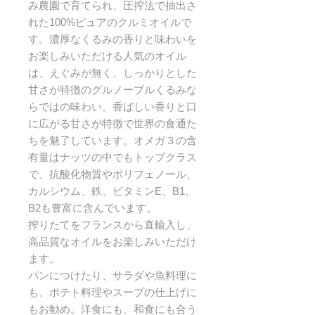
み農園で育てられ、圧搾法で抽出さ
れた100%ピュアのクルミオイルで
す。濃厚なくるみの香りと味わいを
お楽しみいただける人気のオイル
は、えぐみが無く、しっかりとした
甘さが特徴のグルノーブルくるみな
らではの味わい。香ばしい香りと口
に広がる甘さが特徴で世界の食通た
ちを魅了しています。オメガ３の含
有量はナッツの中でもトップクラス
で、抗酸化物質やポリフェノール、
カルシウム、鉄、ビタミンE、B1、
B2も豊富に含んでいます。
搾りたてをフランスから直輸入し、
高品質なオイルをお楽しみいただけ
ます。
パンにつけたり、サラダや魚料理に
も、ポテト料理やスープの仕上げに
もお勧め。洋食にも、和食にも合う