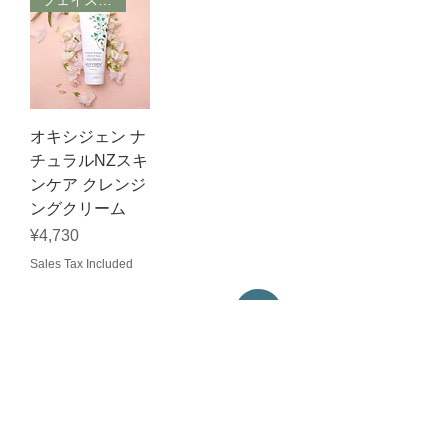
オキシジェン ナ
チュラルNZスキ
ンケア クレンジ
ングクリーム
Price
¥4,730
Sales Tax Included
about us
Company Profile