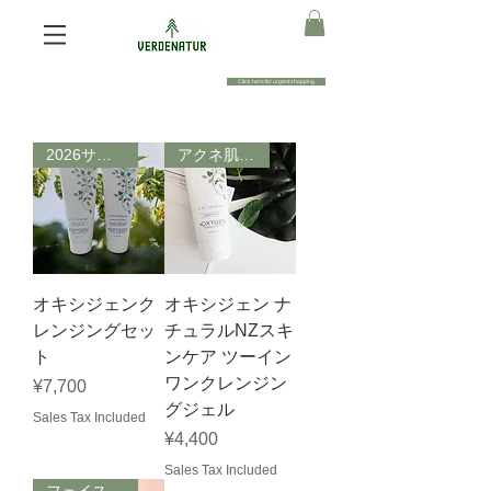
Click here for urgent shopping
2026サマーセット
アクネ肌にも人気
オキシジェンク
オキシジェン ナ
レンジングセッ
チュラルNZスキ
ト
ンケア ツーイン
ワンクレンジン
Price
¥7,700
グジェル
Sales Tax Included
Price
¥4,400
Sales Tax Included
フェイスケア