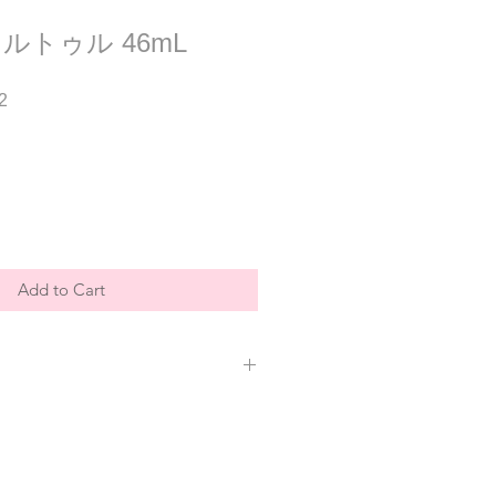
ルトゥル 46mL
Sale
2
Price
Add to Cart
クロ果実発酵エキス、グリセリン、加
クロススタンパク、ヤシアルカン、ワ
レウコノストック／ダイコン根発酵
コシド、キシリチルグルコシド、スク