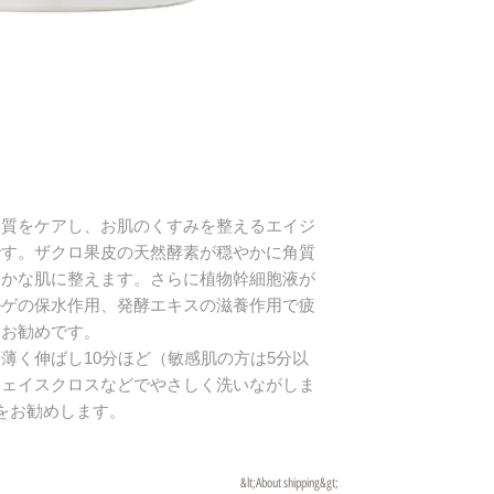
レロチウムガム、
ＣＡ－Ｎａ、キシ
実体エキス、（カ
ル、トコフェロー
レンジ花油、ヒア
セラミドＮＰ、ヒ
ール、ファルネソ
チムムカルス培養
角質をケアし、お肌のくすみを整えるエイジ
です。ザクロ果皮の天然酵素が穏やかに角質
らかな肌に整えます。さらに植物幹細胞液が
ルゲの保水作用、発酵エキスの滋養作用で疲
にお勧めです。
薄く伸ばし10分ほど（敏感肌の方は5分以
フェイスクロスなどでやさしく洗いながしま
をお勧めします。
&lt;About shipping&gt;