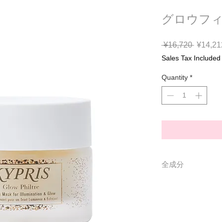
グロウフィ
Regular
 ¥16,720 
¥14,21
Price
Sales Tax Included
Quantity
*
全成分
水、乳酸桿菌／ザ
水分解フクスベシ
サビノキ種子油、
液、ラウリルグル