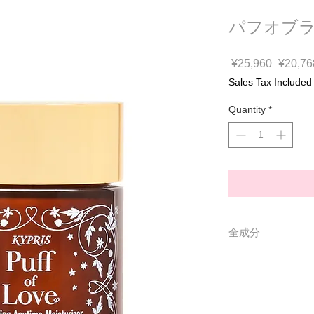
パフオブラブ
Regular
 ¥25,960 
¥20,76
Price
Sales Tax Included
Quantity
*
全成分
水、グリセリン、
ス、シア脂、乳酸
ン、アサ種子油、
エステルズ、スク