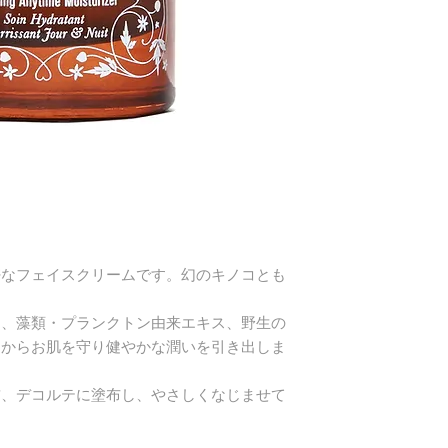
根発酵液、キシリ
ズラ花／葉／つる
水キシリトール、
ａ、エクトイン、
／カプリン酸）ヤ
ンガム、アニス酸
ブリクウスエキス
レロチウムガム、
ａ、ローズマリー
ス、バチルス発酵
密なフェイスクリームです。幻のキノコとも
ス、藻類・プランクトン由来エキス、野生の
ジからお肌を守り健やかな潤いを引き出しま
首、デコルテに塗布し、やさしくなじませて