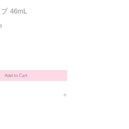
 46mL
Sale
8
Price
Add to Cart
ヤシアルカン、オオバナソケイ花エキ
桿菌、バオバブ種子油、水添レシチ
セテアリルアルコール、シア脂エチル
ワラン、レウコノストック／ダイコン